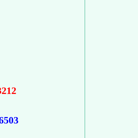
】
3212
6503