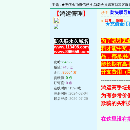
主题 :
★充值金币微信已换,新老会员请重新加客服新微
防失联导航主
【
鸿运管理
】
楼主
u
回复
u
编辑
u
★充值金币微
为了吸引更
防失联永久域名
www.113498.com
料才能中奖
www.866659.com
品，都是用
发帖:
84322
能长期有高
威望:
745 点
开支费用（
金币:
85064 枚
贡献值:
0 点
----------------
好评度:
0 点
鸿运高手坛
在线时间: 159(时)
注册时间:
2024-02-04
为有参考价
最后登录:
2026-07-26
欺骗的买料
在这里没有