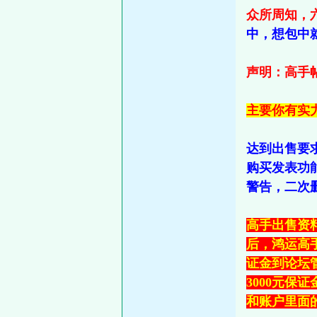
众所周知，
中，想包中
声明：高手帖
主要你有实
达到出售要
购买发表功
警告，二次
高手出售资
后，鸿运高
证金到论坛
3000元
和账户里面