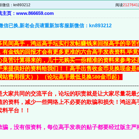
信：kn893212
阅读
2127641
页：www.866659.com
信已换,新老会员请重新加客服新微信：kn893212
多民间高手，鸿运高手坛实行发帖赚钱来回报高手的辛苦
，有金钱的回报才会有更多更准的六合高手发表资料.毕
心良苦计算得来的，几十元购买一份精准的资料来参考还
手来提供好的资料给我们！！高手出售收金币兑换现金是8
网站费用很大））（论坛高手最低兑换500金币起）
---------------------------------------------------------------------------
是大家共同的交流平台，论坛的职责就是让大家尽量花最
值的资料，减少一些网络上不必要的欺骗和损失！鸿运高
卖料平台！！
欺骗，没有假资料，每位高手发表的贴子都要经过版主严