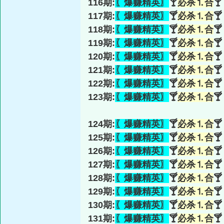
116期:
〖爆赚精英〗
🍸
必杀⒈合

117期:
〖爆赚精英〗
🍸
必杀⒈合

118期:
〖爆赚精英〗
🍸
必杀⒈合

119期:
〖爆赚精英〗
🍸
必杀⒈合

120期:
〖爆赚精英〗
🍸
必杀⒈合

121期:
〖爆赚精英〗
🍸
必杀⒈合

122期:
〖爆赚精英〗
🍸
必杀⒈合

123期:
〖爆赚精英〗
🍸
必杀⒈合

124期:
〖爆赚精英〗
🍸
必杀⒈合

125期:
〖爆赚精英〗
🍸
必杀⒈合

126期:
〖爆赚精英〗
🍸
必杀⒈合

127期:
〖爆赚精英〗
🍸
必杀⒈合

128期:
〖爆赚精英〗
🍸
必杀⒈合

129期:
〖爆赚精英〗
🍸
必杀⒈合

130期:
〖爆赚精英〗
🍸
必杀⒈合

131期:
〖爆赚精英〗
🍸
必杀⒈合
