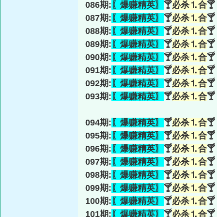
086期:
〖爆赚精英〗
🍸
必杀⒈合

087期:
〖爆赚精英〗
🍸
必杀⒈合

088期:
〖爆赚精英〗
🍸
必杀⒈合

089期:
〖爆赚精英〗
🍸
必杀⒈合

090期:
〖爆赚精英〗
🍸
必杀⒈合

091期:
〖爆赚精英〗
🍸
必杀⒈合

092期:
〖爆赚精英〗
🍸
必杀⒈合

093期:
〖爆赚精英〗
🍸
必杀⒈合

094期:
〖爆赚精英〗
🍸
必杀⒈合

095期:
〖爆赚精英〗
🍸
必杀⒈合

096期:
〖爆赚精英〗
🍸
必杀⒈合

097期:
〖爆赚精英〗
🍸
必杀⒈合

098期:
〖爆赚精英〗
🍸
必杀⒈合

099期:
〖爆赚精英〗
🍸
必杀⒈合

100期:
〖爆赚精英〗
🍸
必杀⒈合

101期:
〖爆赚精英〗
🍸
必杀⒈合
