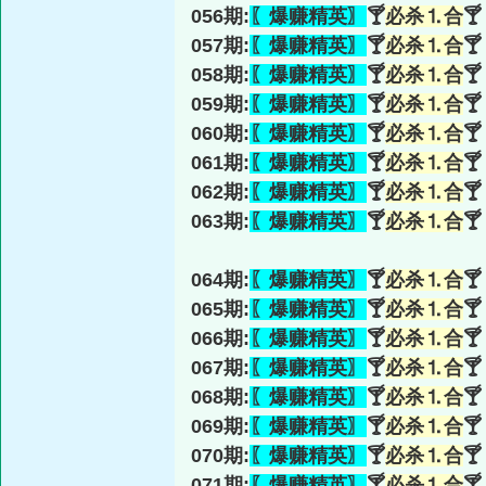
056期:
〖爆赚精英〗
🍸
必杀⒈合

057期:
〖爆赚精英〗
🍸
必杀⒈合

058期:
〖爆赚精英〗
🍸
必杀⒈合

059期:
〖爆赚精英〗
🍸
必杀⒈合

060期:
〖爆赚精英〗
🍸
必杀⒈合

061期:
〖爆赚精英〗
🍸
必杀⒈合

062期:
〖爆赚精英〗
🍸
必杀⒈合

063期:
〖爆赚精英〗
🍸
必杀⒈合

064期:
〖爆赚精英〗
🍸
必杀⒈合

065期:
〖爆赚精英〗
🍸
必杀⒈合

066期:
〖爆赚精英〗
🍸
必杀⒈合

067期:
〖爆赚精英〗
🍸
必杀⒈合

068期:
〖爆赚精英〗
🍸
必杀⒈合

069期:
〖爆赚精英〗
🍸
必杀⒈合

070期:
〖爆赚精英〗
🍸
必杀⒈合

071期:
〖爆赚精英〗
🍸
必杀⒈合
