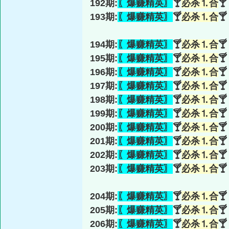
192期:
〖爆赚精英〗
🍸
必杀⒈合

193期:
〖爆赚精英〗
🍸
必杀⒈合

194期:
〖爆赚精英〗
🍸
必杀⒈合

195期:
〖爆赚精英〗
🍸
必杀⒈合

196期:
〖爆赚精英〗
🍸
必杀⒈合

197期:
〖爆赚精英〗
🍸
必杀⒈合

198期:
〖爆赚精英〗
🍸
必杀⒈合

199期:
〖爆赚精英〗
🍸
必杀⒈合

200期:
〖爆赚精英〗
🍸
必杀⒈合

201期:
〖爆赚精英〗
🍸
必杀⒈合

202期:
〖爆赚精英〗
🍸
必杀⒈合

203期:
〖爆赚精英〗
🍸
必杀⒈合

204期:
〖爆赚精英〗
🍸
必杀⒈合

205期:
〖爆赚精英〗
🍸
必杀⒈合

206期:
〖爆赚精英〗
🍸
必杀⒈合
