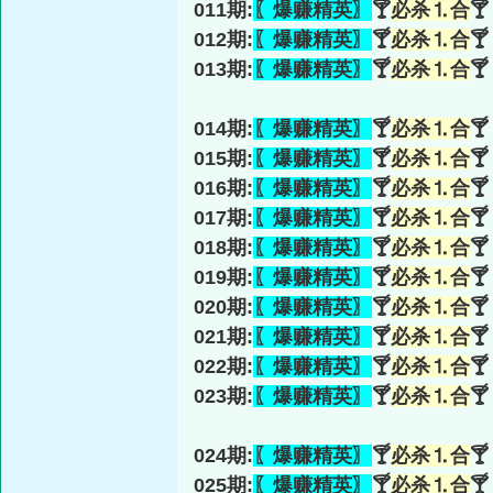
011期:
〖爆赚精英〗
🍸
必杀⒈合

012期:
〖爆赚精英〗
🍸
必杀⒈合

013期:
〖爆赚精英〗
🍸
必杀⒈合

014期:
〖爆赚精英〗
🍸
必杀⒈合

015期:
〖爆赚精英〗
🍸
必杀⒈合

016期:
〖爆赚精英〗
🍸
必杀⒈合

017期:
〖爆赚精英〗
🍸
必杀⒈合

018期:
〖爆赚精英〗
🍸
必杀⒈合

019期:
〖爆赚精英〗
🍸
必杀⒈合

020期:
〖爆赚精英〗
🍸
必杀⒈合

021期:
〖爆赚精英〗
🍸
必杀⒈合

022期:
〖爆赚精英〗
🍸
必杀⒈合

023期:
〖爆赚精英〗
🍸
必杀⒈合

024期:
〖爆赚精英〗
🍸
必杀⒈合

025期:
〖爆赚精英〗
🍸
必杀⒈合
