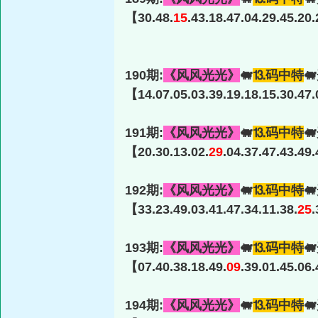
【30.48.
15
.43.18.47.04.29.45.20
190期:
《风风光光》
🐖
⒔码中特

【14.07.05.03.39.19.18.15.30.47
191期:
《风风光光》
🐖
⒔码中特

【20.30.13.02.
29
.04.37.47.43.49
192期:
《风风光光》
🐖
⒔码中特

【33.23.49.03.41.47.34.11.38.
25
193期:
《风风光光》
🐖
⒔码中特

【07.40.38.18.49.
09
.39.01.45.06
194期:
《风风光光》
🐖
⒔码中特
