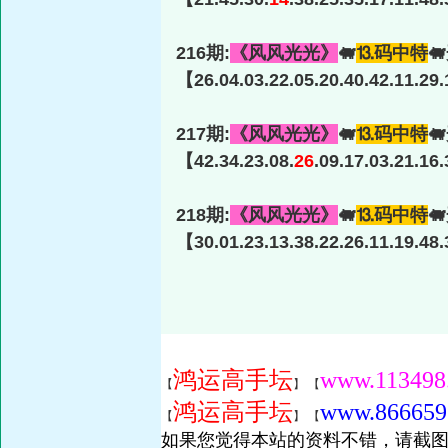
216期:
《风风光光》
🐖
⒔码中特

【26.04.03.22.05.20.40.42.11.29
217期:
《风风光光》
🐖
⒔码中特

【42.34.23.08.
26
.09.17.03.21.16
218期:
《风风光光》
🐖
⒔码中特

【30.01.23.13.38.22.26.11.19.48
鸿运高手坛
www.113498
【
】 【
鸿运高手坛
www.866659
【
】 【
如果您觉得本站的资料不错，请截图