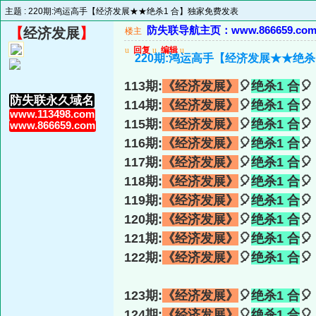
主题 :
220期:鸿运高手【经济发展★★绝杀1 合】独家免费发表
防失联导航主页：www.866659.co
【
经济发展
】
楼主
u
回复
u
编辑
u
220期:鸿运高手【经济发展★★绝杀
113期:
《经济发展》
🎈
绝杀1 合

防失联永久域名
114期:
《经济发展》
🎈
绝杀1 合

www.113498.com
115期:
《经济发展》
🎈
绝杀1 合

www.866659.com
116期:
《经济发展》
🎈
绝杀1 合

117期:
《经济发展》
🎈
绝杀1 合

118期:
《经济发展》
🎈
绝杀1 合

119期:
《经济发展》
🎈
绝杀1 合

120期:
《经济发展》
🎈
绝杀1 合

121期:
《经济发展》
🎈
绝杀1 合

122期:
《经济发展》
🎈
绝杀1 合

123期:
《经济发展》
🎈
绝杀1 合

124期:
《经济发展》
🎈
绝杀1 合
