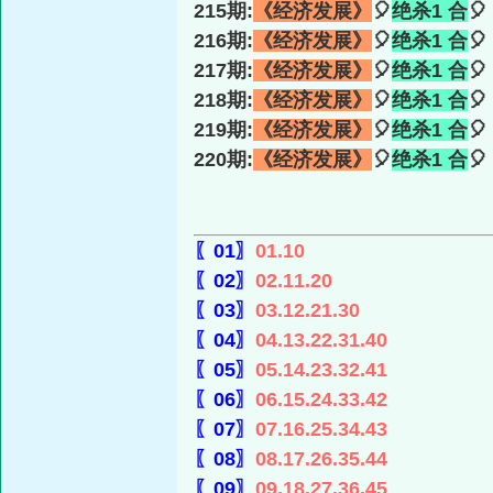
215期:
《经济发展》
🎈
绝杀1 合

216期:
《经济发展》
🎈
绝杀1 合

217期:
《经济发展》
🎈
绝杀1 合

218期:
《经济发展》
🎈
绝杀1 合

219期:
《经济发展》
🎈
绝杀1 合

220期:
《经济发展》
🎈
绝杀1 合

〖01〗
01.10
〖02〗
02.11.20
〖03〗
03.12.21.30
〖04〗
04.13.22.31.40
〖05〗
05.14.23.32.41
〖06〗
06.15.24.33.42
〖07〗
07.16.25.34.43
〖08〗
08.17.26.35.44
〖09〗
09.18.27.36.45