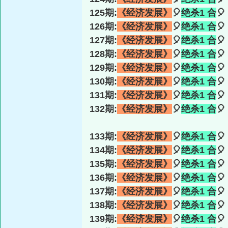
125期:
《经济发展》
🎈
绝杀1 合

126期:
《经济发展》
🎈
绝杀1 合

127期:
《经济发展》
🎈
绝杀1 合

128期:
《经济发展》
🎈
绝杀1 合

129期:
《经济发展》
🎈
绝杀1 合

130期:
《经济发展》
🎈
绝杀1 合

131期:
《经济发展》
🎈
绝杀1 合

132期:
《经济发展》
🎈
绝杀1 合

133期:
《经济发展》
🎈
绝杀1 合

134期:
《经济发展》
🎈
绝杀1 合

135期:
《经济发展》
🎈
绝杀1 合

136期:
《经济发展》
🎈
绝杀1 合

137期:
《经济发展》
🎈
绝杀1 合

138期:
《经济发展》
🎈
绝杀1 合

139期:
《经济发展》
🎈
绝杀1 合
