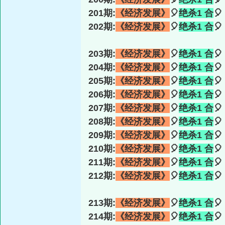
201期:
《经济发展》
🎈
绝杀1 合

202期:
《经济发展》
🎈
绝杀1 合

203期:
《经济发展》
🎈
绝杀1 合

204期:
《经济发展》
🎈
绝杀1 合

205期:
《经济发展》
🎈
绝杀1 合

206期:
《经济发展》
🎈
绝杀1 合

207期:
《经济发展》
🎈
绝杀1 合

208期:
《经济发展》
🎈
绝杀1 合

209期:
《经济发展》
🎈
绝杀1 合

210期:
《经济发展》
🎈
绝杀1 合

211期:
《经济发展》
🎈
绝杀1 合

212期:
《经济发展》
🎈
绝杀1 合

213期:
《经济发展》
🎈
绝杀1 合

214期:
《经济发展》
🎈
绝杀1 合
