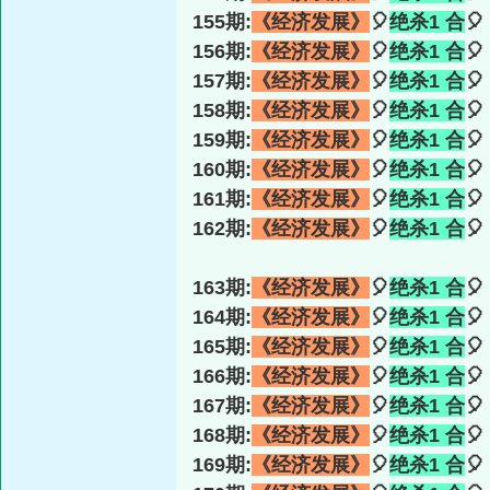
155期:
《经济发展》
🎈
绝杀1 合

156期:
《经济发展》
🎈
绝杀1 合

157期:
《经济发展》
🎈
绝杀1 合

158期:
《经济发展》
🎈
绝杀1 合

159期:
《经济发展》
🎈
绝杀1 合

160期:
《经济发展》
🎈
绝杀1 合

161期:
《经济发展》
🎈
绝杀1 合

162期:
《经济发展》
🎈
绝杀1 合

163期:
《经济发展》
🎈
绝杀1 合

164期:
《经济发展》
🎈
绝杀1 合

165期:
《经济发展》
🎈
绝杀1 合

166期:
《经济发展》
🎈
绝杀1 合

167期:
《经济发展》
🎈
绝杀1 合

168期:
《经济发展》
🎈
绝杀1 合

169期:
《经济发展》
🎈
绝杀1 合
