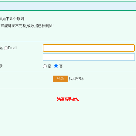
有如下几个原因:
可能链接不完整,或数据已被删除!
户名
Email
录
是
否
找回密码
鸿运高手论坛