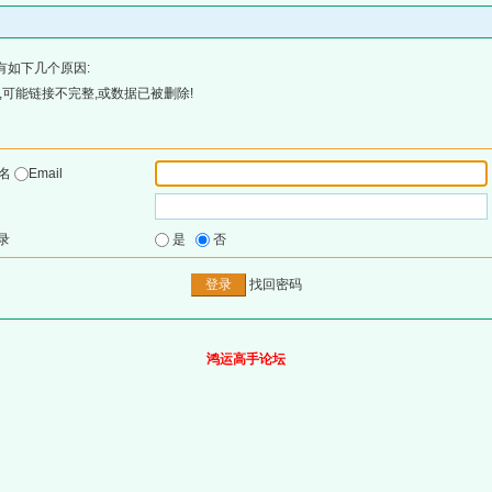
有如下几个原因:
可能链接不完整,或数据已被删除!
户名
Email
录
是
否
找回密码
鸿运高手论坛