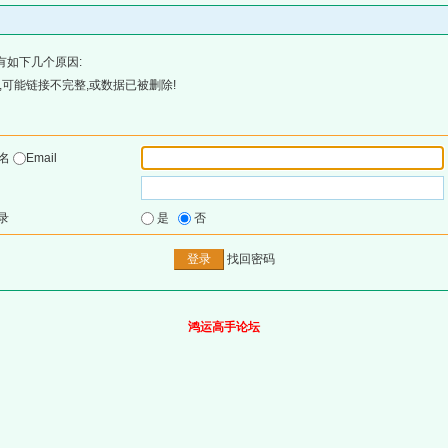
有如下几个原因:
可能链接不完整,或数据已被删除!
户名
Email
录
是
否
找回密码
鸿运高手论坛