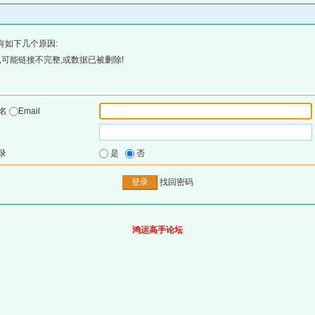
有如下几个原因:
可能链接不完整,或数据已被删除!
户名
Email
录
是
否
找回密码
鸿运高手论坛