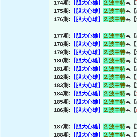
174期:
【胆大心雄】
⒉波中特
🐁【
175期:
【胆大心雄】
⒉波中特
🐁
176期:
【胆大心雄】
⒉波中特
🐁
177期:
【胆大心雄】
⒉波中特
🐁
178期:
【胆大心雄】
⒉波中特
🐁
179期:
【胆大心雄】
⒉波中特
🐁
180期:
【胆大心雄】
⒉波中特
🐁
181期:
【胆大心雄】
⒉波中特
🐁
182期:
【胆大心雄】
⒉波中特
🐁【
183期:
【胆大心雄】
⒉波中特
🐁
184期:
【胆大心雄】
⒉波中特
🐁【
185期:
【胆大心雄】
⒉波中特
🐁
186期:
【胆大心雄】
⒉波中特
🐁【
187期:
【胆大心雄】
⒉波中特
🐁
188期:
【胆大心雄】
⒉波中特
🐁