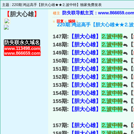
主题 :
220期:鸿运高手【胆大心雄★★⒉波中特】独家免费发表
防失联导航主页：www.866659.co
【
胆大心雄
】
楼主
u
回复
u
编辑
u
220期:鸿运高手【胆大心雄★★⒉
147期:
【胆大心雄】
⒉波中特
🐁【
防失联永久域名
148期:
【胆大心雄】
⒉波中特
🐁【
www.113498.com
149期:
【胆大心雄】
⒉波中特
🐁【
www.866659.com
150期:
【胆大心雄】
⒉波中特
🐁【
151期:
【胆大心雄】
⒉波中特
🐁
152期:
【胆大心雄】
⒉波中特
🐁【
153期:
【胆大心雄】
⒉波中特
🐁【
154期:
【胆大心雄】
⒉波中特
🐁【
155期:
【胆大心雄】
⒉波中特
🐁
156期:
【胆大心雄】
⒉波中特
🐁【
157期:
【胆大心雄】
⒉波中特
🐁【
158期:
【胆大心雄】
⒉波中特
🐁