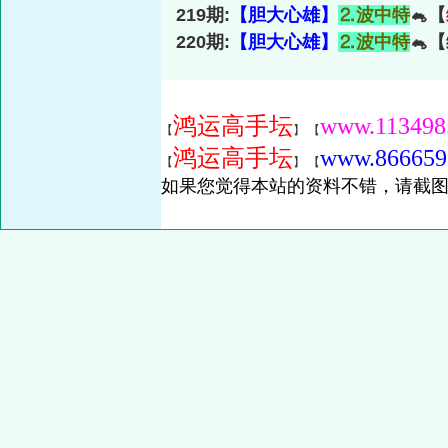
219期:
【胆大心雄】
⒉波中特
🐁【
220期:
【胆大心雄】
⒉波中特
🐁
鸿运高手坛
www.113498
【
】 【
鸿运高手坛
www.866659
【
】 【
如果您觉得本站的资料不错，请截图