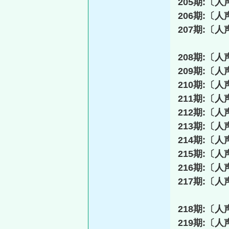
205期:〔人
206期:〔人
207期:〔人
208期:〔人
209期:〔人
210期:〔人
211期:〔人
212期:〔人
213期:〔人
214期:〔人
215期:〔人
216期:〔人
217期:〔人
218期:〔人
219期:〔人