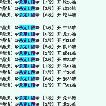
声鼎沸〕🧩
杀定1 段
🧩 【7段】 开:蛇26准
声鼎沸〕🧩
杀定1 段
🧩 【2段】 开:鸡10错
声鼎沸〕🧩
杀定1 段
🧩 【6段】 开:蛇14准
声鼎沸〕🧩
杀定1 段
🧩 【1段】 开:牛18准
声鼎沸〕🧩
杀定1 段
🧩 【6段】 开:龙15准
声鼎沸〕🧩
杀定1 段
🧩 【1段】 开:狗21准
声鼎沸〕🧩
杀定1 段
🧩 【5段】 开:鼠19准
声鼎沸〕🧩
杀定1 段
🧩 【2段】 开:虎41准
声鼎沸〕🧩
杀定1 段
🧩 【3段】 开:羊24准
声鼎沸〕🧩
杀定1 段
🧩 【3段】 开:马01准
声鼎沸〕🧩
杀定1 段
🧩 【7段】 开:羊36准
声鼎沸〕🧩
杀定1 段
🧩 【6段】 开:猴23准
声鼎沸〕🧩
杀定1 段
🧩 【2段】 开:马01准
声鼎沸〕🧩
杀定1 段
🧩 【3段】 开:兔16错
声鼎沸〕🧩
杀定1 段
🧩 【2段】 开:龙15准