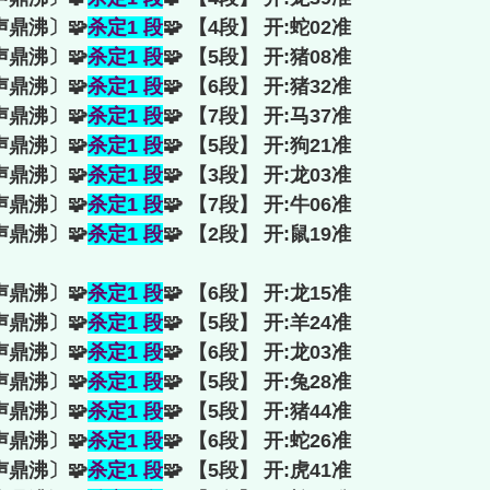
声鼎沸〕🧩
杀定1 段
🧩 【4段】 开:蛇02准
声鼎沸〕🧩
杀定1 段
🧩 【5段】 开:猪08准
声鼎沸〕🧩
杀定1 段
🧩 【6段】 开:猪32准
声鼎沸〕🧩
杀定1 段
🧩 【7段】 开:马37准
声鼎沸〕🧩
杀定1 段
🧩 【5段】 开:狗21准
声鼎沸〕🧩
杀定1 段
🧩 【3段】 开:龙03准
声鼎沸〕🧩
杀定1 段
🧩 【7段】 开:牛06准
声鼎沸〕🧩
杀定1 段
🧩 【2段】 开:鼠19准
声鼎沸〕🧩
杀定1 段
🧩 【6段】 开:龙15准
声鼎沸〕🧩
杀定1 段
🧩 【5段】 开:羊24准
声鼎沸〕🧩
杀定1 段
🧩 【6段】 开:龙03准
声鼎沸〕🧩
杀定1 段
🧩 【5段】 开:兔28准
声鼎沸〕🧩
杀定1 段
🧩 【5段】 开:猪44准
声鼎沸〕🧩
杀定1 段
🧩 【6段】 开:蛇26准
声鼎沸〕🧩
杀定1 段
🧩 【5段】 开:虎41准