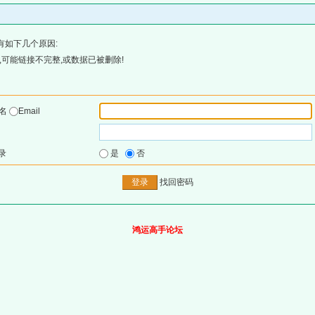
有如下几个原因:
可能链接不完整,或数据已被删除!
户名
Email
录
是
否
找回密码
鸿运高手论坛