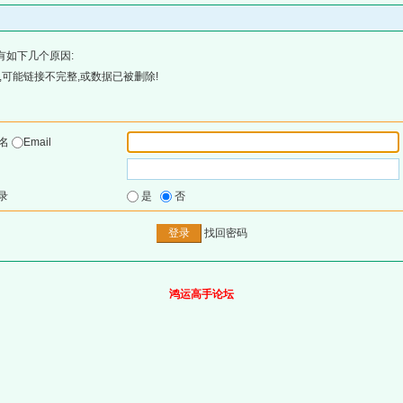
有如下几个原因:
可能链接不完整,或数据已被删除!
户名
Email
录
是
否
找回密码
鸿运高手论坛