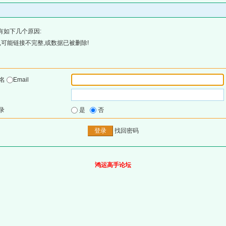
有如下几个原因:
可能链接不完整,或数据已被删除!
户名
Email
录
是
否
找回密码
鸿运高手论坛